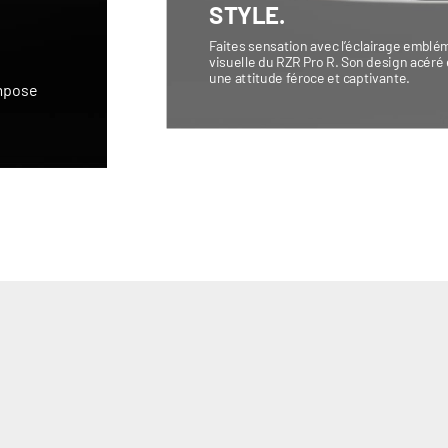
STYLE.
Faites sensation avec l’éclairage emblém
visuelle du RZR Pro R. Son design acéré
une attitude féroce et captivante.
impose