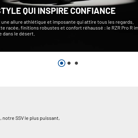
STYLE QUI INSPIRE CONFIANCE
 une allure athlétique et imposante qui attire tous les regards.
te racée, finitions robustes et confort réhaussé : le RZR Pro R 
e dans le désert.
, notre SSV le plus puissant,