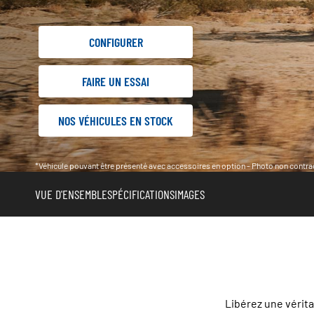
CONFIGURER
FAIRE UN ESSAI
NOS VÉHICULES EN STOCK
*Véhicule pouvant être présenté avec accessoires en option - Photo non contrac
VUE D'ENSEMBLE
SPÉCIFICATIONS
IMAGES
Libérez une vérita