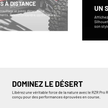
S À DISTANCE
UN 
ouillage et joints d’étanchéité
éments. Restez concentré, confortable et
Affichez
Silhouet
son styl
DOMINEZ LE DÉSERT
Libérez une véritable force de la nature avec le RZR Pro R
conçu pour des performances éprouvées en course.