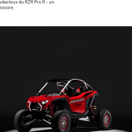
audacieux du RZR Pro R – un
ictoire.