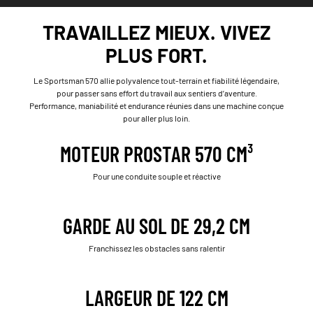
TRAVAILLEZ MIEUX. VIVEZ
PLUS FORT.
Le Sportsman 570 allie polyvalence tout-terrain et fiabilité légendaire,
pour passer sans effort du travail aux sentiers d’aventure.
Performance, maniabilité et endurance réunies dans une machine conçue
pour aller plus loin.
MOTEUR PROSTAR 570 CM³
Pour une conduite souple et réactive
GARDE AU SOL DE 29,2 CM
Franchissez les obstacles sans ralentir
LARGEUR DE 122 CM