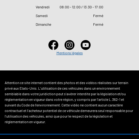
Vendredi
08
:
00 - 12
:
00 / 13
:
30 - 17
:
00
Samedi
Fermé
Dimanche
Fermé
Mentions légales
Attention ce site internet contient des photos et des vidéos réalisées sur terrain
privé aux Etats-Unis. L'utilisation de ces véhicules dans un environnement
semblable dans votre juridiction peut s'avérer interdite par la législation et/ou
réglementation en vigueur dans votre région, y compris par l'article L.362-1 et
suivant du Code de l'environnement. Cette vidéo ne contient aucun caractère
contractuel et l'acheteur potentiel de ce véhicule demeurera seul responsable pour
l'utilisation des véhicules, ainsi que pour le respect de la législation et
réglementation en vigueur.