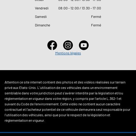
Vendredi
08
:
00 - 12
:
00 / 13
:
30 - 17
:
00
Samedi
Fermé
Dimanche
Fermé
Mentions légales
Attention ce site internet contient des photos et des vidéos réalisées sur terrain
privé aux Etats-Unis. L'utilisation de ces véhicules dans un environnement
semblable dans votre juridiction peut s'avérer interdite par la législation et/ou
réglementation en vigueur dans votre région, y compris par l'article L.362-1 et
suivant du Code de l'environnement. Cette vidéo ne contient aucun caractère
contractuel et l'acheteur potentiel de ce véhicule demeurera seul responsable pour
l'utilisation des véhicules, ainsi que pour le respect de la législation et
réglementation en vigueur.