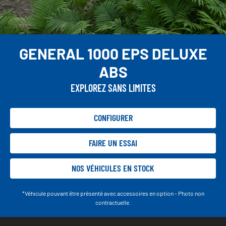
GENERAL 1000 EPS DELUXE
ABS
EXPLOREZ SANS LIMITES
CONFIGURER
FAIRE UN ESSAI
NOS VÉHICULES EN STOCK
*Véhicule pouvant être présenté avec accessoires en option - Photo non
contractuelle.