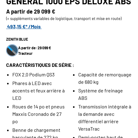
GENERAL 1000 EPS DELUXE ABS
A partir de
29 099 €
(+ suppléments variables de logistique, transport et mise en route)
493,15 €* /Mois
ZENITH BLUE
A partir de: 29 099 €
Tracteur
CARACTÉRISTIQUES DE SÉRIE :
FOX 2.0 Podium QS3
Capacité de remorquage
de 680 kg
Phares à LED avec
accents et feux arrière à
Système de freinage
LED
ABS
Roues de 14 po et pneus
Transmission intégrale à
Maxxis Coronado de 27
la demande avec
po
différentiel arrière
VersaTrac
Benne de chargement
basculante de 272 kg
Demi-portes haut de