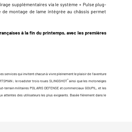
lairage supplémentaires via le système « Pulse plug-
ue de montage de lame intégrée au châssis permet
ançaises à la fin du printemps, avec les premières
 services qui invitent chacun à vivre pleinement le plaisir de l’aventure
®
PORTSMAN ; le roadster trois roues SLINGSHOT
ainsi que les motoneiges
tout-terrain militaires POLARIS DEFENSE et commerciaux GOUPIL, et les
x attentes des utilisateurs les plus exigeants. Basée fièrement dans le