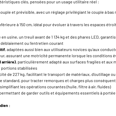
ristiques clés, pensées pour un usage utilitaire réel :
uple et prévisible, avec un réglage privilégiant le couple à bas 
inférieure à 150 cm, idéal pour évoluer à travers les espaces étr
n usine, un treuil avant de 1 134 kg et des phares LED, garantiss
 déblaiement ou l’entretien courant
tif
, adaptées aussi bien aux utilisateurs novices qu’aux condu
ur, assurant une motricité permanente lorsque les conditions é
 arrière)
, particulièrement adapté aux surfaces fragiles et au
 portions stabilisées
cité de 227 kg, facilitant le transport de matériaux, d’outillage ou
age standard, pour tracter remorques et charges plus conséquen
 simplifiant les opérations courantes (huile, filtre à air, fluides)
 permettant de garder outils et équipements essentiels à portée 
dien :