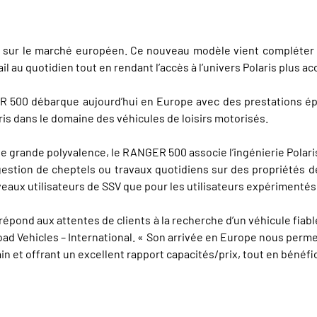
0 sur le marché européen. Ce nouveau modèle vient compléter
il au quotidien tout en rendant l’accès à l’univers Polaris plus ac
 500 débarque aujourd’hui en Europe avec des prestations épro
aris dans le domaine des véhicules de loisirs motorisés.
e grande polyvalence, le RANGER 500 associe l’ingénierie Polari
 gestion de cheptels ou travaux quotidiens sur des propriétés de
eaux utilisateurs de SSV que pour les utilisateurs expérimentés à
ond aux attentes de clients à la recherche d’un véhicule fiable,
oad Vehicles – International. « Son arrivée en Europe nous perm
rain et offrant un excellent rapport capacités/prix, tout en bénéfic