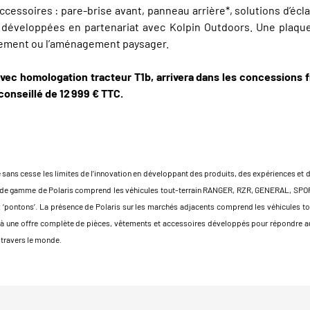
ccessoires : pare-brise avant, panneau arrière*, solutions d’éc
t développées en partenariat avec Kolpin Outdoors. Une plaq
eigement ou l’aménagement paysager.
ec homologation tracteur T1b, arrivera dans les concessions fr
 conseillé de 12 999 € TTC.
sans cesse les limites de l’innovation en développant des produits, des expériences et des
 haut de gamme de Polaris comprend les véhicules tout-terrain RANGER, RZR, GENERAL, S
x ‘pontons’. La présence de Polaris sur les marchés adjacents comprend les véhicules 
e à une offre complète de pièces, vêtements et accessoires développés pour répondre au
 travers le monde.