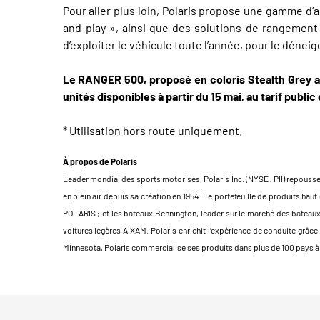
Pour aller plus loin, Polaris propose une gamme d’a
and-play », ainsi que des solutions de rangemen
d’exploiter le véhicule toute l’année, pour le dén
Le RANGER 500, proposé en coloris Stealth Grey av
unités disponibles à partir du 15 mai, au tarif public
* Utilisation hors route uniquement.
À propos de Polaris
Leader mondial des sports motorisés, Polaris Inc. (NYSE : PII) repousse 
en plein air depuis sa création en 1954. Le portefeuille de produits
POLARIS ; et les bateaux Bennington, leader sur le marché des bateau
voitures légères AIXAM. Polaris enrichit l’expérience de conduite grâc
Minnesota, Polaris commercialise ses produits dans plus de 100 pays à