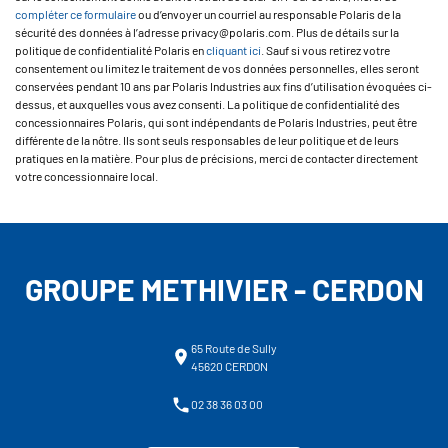
compléter ce formulaire
ou d’envoyer un courriel au responsable Polaris de la
sécurité des données à l’adresse privacy@polaris.com. Plus de détails sur la
politique de confidentialité Polaris en
cliquant ici
. Sauf si vous retirez votre
consentement ou limitez le traitement de vos données personnelles, elles seront
conservées pendant 10 ans par Polaris Industries aux fins d’utilisation évoquées ci-
dessus, et auxquelles vous avez consenti. La politique de confidentialité des
concessionnaires Polaris, qui sont indépendants de Polaris Industries, peut être
différente de la nôtre. Ils sont seuls responsables de leur politique et de leurs
pratiques en la matière. Pour plus de précisions, merci de contacter directement
votre concessionnaire local.
GROUPE METHIVIER - CERDON
65 Route de Sully
45620 CERDON
02 38 36 03 00