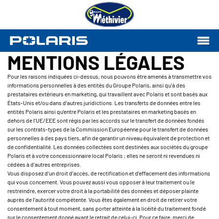
MENTIONS LÉGALES
Pour les raisons indiquées ci-dessus, nous pouvons être amenés à transmettre vos
informations personnelles à des entités du Groupe Polaris, ainsi qu’à des
prestataires extérieurs en marketing, qui travaillent avec Polaris et sont basés aux
États-Unis et/ou dans d’autres juridictions. Les transferts de données entre les
entités Polaris ainsi qu’entre Polaris et les prestataires en marketing basés en
dehors de l’UE/EEE sont régis par les accords sur le transfert de données fondés
sur les contrats-types de la Commission Européenne pour le transfert de données
personnelles à des pays tiers, afin de garantir un niveau équivalent de protection et
de confidentialité. Les données collectées sont destinées aux sociétés du groupe
Polaris et à votre concessionnaire local Polaris ; elles ne seront ni revendues ni
cédées à d’autres entreprises.
Vous disposez d’un droit d’accès, de rectification et d'effacement des informations
qui vous concernent. Vous pouvez aussi vous opposer à leur traitement ou le
restreindre, exercer votre droit à la portabilité des données et déposer plainte
auprès de l’autorité compétente. Vous êtes également en droit de retirer votre
consentement à tout moment, sans porter atteinte à la licéité du traitement fondé
sur le consentement donné avant le retrait de celui-ci. Pour ce faire, merci de