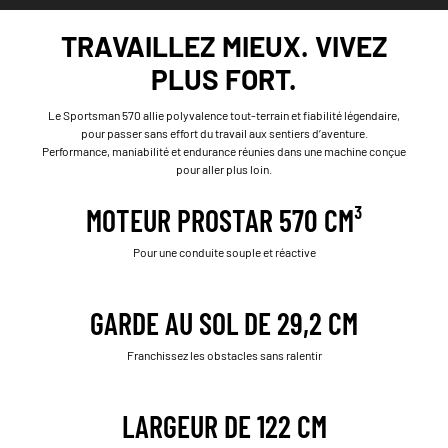
TRAVAILLEZ MIEUX. VIVEZ
PLUS FORT.
Le Sportsman 570 allie polyvalence tout-terrain et fiabilité légendaire,
pour passer sans effort du travail aux sentiers d’aventure.
Performance, maniabilité et endurance réunies dans une machine conçue
pour aller plus loin.
MOTEUR PROSTAR 570 CM³
Pour une conduite souple et réactive
GARDE AU SOL DE 29,2 CM
Franchissez les obstacles sans ralentir
LARGEUR DE 122 CM