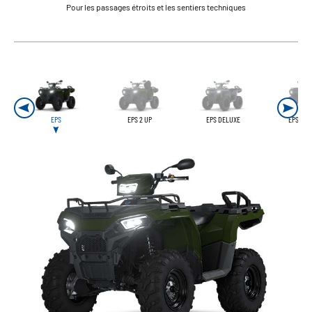
Pour les passages étroits et les sentiers techniques
EPS
EPS 2 UP
EPS DELUXE
EPS AGR