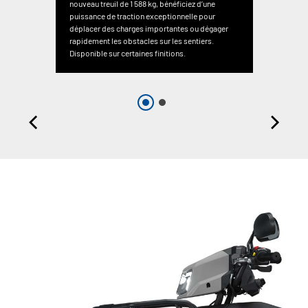
nouveau treuil de 1 588 kg, bénéficiez d’une
puissance de traction exceptionnelle pour
déplacer des charges importantes ou dégager
rapidement les obstacles sur les sentiers.
Disponible sur certaines finitions.