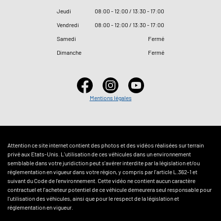
Jeudi
08
:
00 - 12
:
00 / 13
:
30 - 17
:
00
Vendredi
08
:
00 - 12
:
00 / 13
:
30 - 17
:
00
Samedi
Fermé
Dimanche
Fermé
Mentions légales
Attention ce site internet contient des photos et des vidéos réalisées sur terrain
privé aux Etats-Unis. L'utilisation de ces véhicules dans un environnement
semblable dans votre juridiction peut s'avérer interdite par la législation et/ou
réglementation en vigueur dans votre région, y compris par l'article L.362-1 et
suivant du Code de l'environnement. Cette vidéo ne contient aucun caractère
contractuel et l'acheteur potentiel de ce véhicule demeurera seul responsable pour
l'utilisation des véhicules, ainsi que pour le respect de la législation et
réglementation en vigueur.