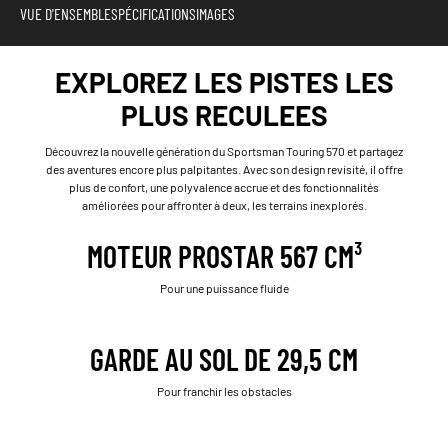
VUE D'ENSEMBLE
SPÉCIFICATIONS
IMAGES
EXPLOREZ LES PISTES LES
PLUS RECULEES
Découvrez la nouvelle génération du Sportsman Touring 570 et partagez
des aventures encore plus palpitantes. Avec son design revisité, il offre
plus de confort, une polyvalence accrue et des fonctionnalités
améliorées pour affronter à deux, les terrains inexplorés.
MOTEUR PROSTAR 567 CM³
Pour une puissance fluide
GARDE AU SOL DE 29,5 CM
Pour franchir les obstacles