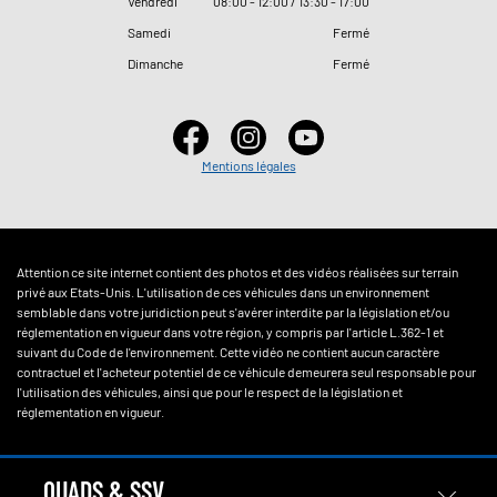
Vendredi
08
:
00 - 12
:
00 / 13
:
30 - 17
:
00
Samedi
Fermé
Dimanche
Fermé
Mentions légales
Attention ce site internet contient des photos et des vidéos réalisées sur terrain
privé aux Etats-Unis. L'utilisation de ces véhicules dans un environnement
semblable dans votre juridiction peut s'avérer interdite par la législation et/ou
réglementation en vigueur dans votre région, y compris par l'article L.362-1 et
suivant du Code de l'environnement. Cette vidéo ne contient aucun caractère
contractuel et l'acheteur potentiel de ce véhicule demeurera seul responsable pour
l'utilisation des véhicules, ainsi que pour le respect de la législation et
réglementation en vigueur.
QUADS & SSV