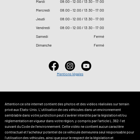
Mardi
08
:
00 - 12
:
00 / 13
:
30 - 17
:
00
Mercredi
08
:
00 - 12
:
00 / 13
:
30 - 17
:
00
Jeudi
08
:
00 - 12
:
00 / 13
:
30 - 17
:
00
Vendredi
08
:
00 - 12
:
00 / 13
:
30 - 17
:
00
Samedi
Fermé
Dimanche
Fermé
Mentions légales
Attention ce site internet contient des photos et des vidéos réalisées sur terrain
privé aux Etats-Unis. L'utilisation de ces véhicules dans un environnement
semblable dans votre juridiction peut s'avérer interdite par la législation et/ou
réglementation en vigueur dans votre région, y compris par l'article L.362-1 et
suivant du Code de l'environnement. Cette vidéo ne contient aucun caractère
contractuel et l'acheteur potentiel de ce véhicule demeurera seul responsable pour
l'utilisation des véhicules, ainsi que pour le respect de la législation et